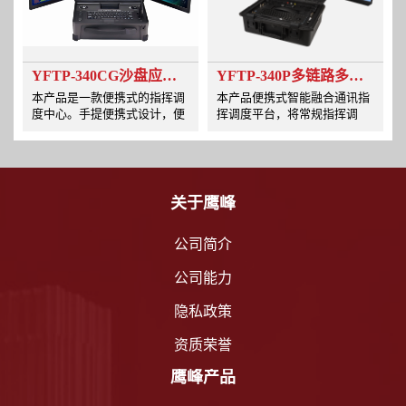
YFTP-340CG沙盘应急指挥箱
YFTP-340P多链路多屏指挥系统前置终端
本产品是一款便携式的指挥调
本产品便携式智能融合通讯指
度中心。手提便携式设计，便
挥调度平台，将常规指挥调
于携带深入突发事件现场，实
度，应用装备技术和功能模块
现即时应用，即时转移。三屏
提升到一个移动终端中。
幕设计，集成指挥调度、地图
显示和视频监控，实现信息立
体化，更直观掌握现场情况。
关于鹰峰
多种音视频、无线有线网络链
路接入选择，可与后方指挥中
公司简介
心互联，实现联动指挥。具有
丰富的拓展功能，包括无线图
传、无线MESH自组网模块、
公司能力
5G模块、4G专网模块、4G聚
合路由器、融合通讯模块、北
隐私政策
斗/GPS高精度定位模块、专业
资质荣誉
鹰峰产品