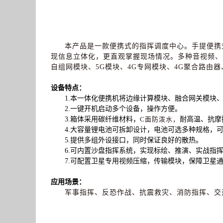
本产品是一款便携式的指挥调度中心。手提便携
现信息立体化，更直观掌握现场情况。多种音视频、
自组网模块、5G模块、4G专网模块、4G聚合路由
设备特点：
1.
本一体化便携机将边缘计算模块、融合网关模块、
2.一键开机启动多个设备，操作方便。
3.箱体采用碳纤维材料，
C面
防泼水，
耐高温、抗摩
4.大容量锂电池可拆卸设计，
电池可选多种规格，可
5.提供多组外设接口，同时保证良好的散热。
6.可内置沙盘指挥系统，实现标绘、推演、实战指
7.可配置卫星专用视频压缩，传输模块，保障卫星
应用场景：
军事指挥、反恐作战、抗震救灾、消防指挥、交