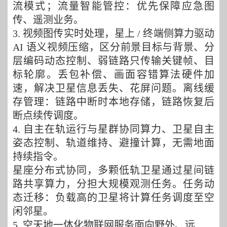
流模式；流量智能管控：优先保障应急图
传、遥测业务。
3. 视频图传实时处理
，
星上
/ 终端侧算力驱动
AI 语义视频压缩，区分前景目标与背景
、
分
层编码动态控制
、
弱链路只传输关键帧、目
标轮廓
。
丢包补偿、画面容错算法硬件加
速，解决卫星信息丢失、花屏问题
。
离线缓
存管理：链路中断时本地存储，链路恢复后
断点续传调度。
4. 自主在轨运行与星群协同算力、
卫星自主
姿态控制、轨道维持、避撞计算，无需地面
持续指令
。
星座分布式协同
，
多颗低轨卫星通过星间链
路共享算力，分担大规模观测任务
。
任务动
态迁移：负载高的卫星将计算任务调度至空
闲邻星。
5. 空天地一体化物联网服务面向野外、远