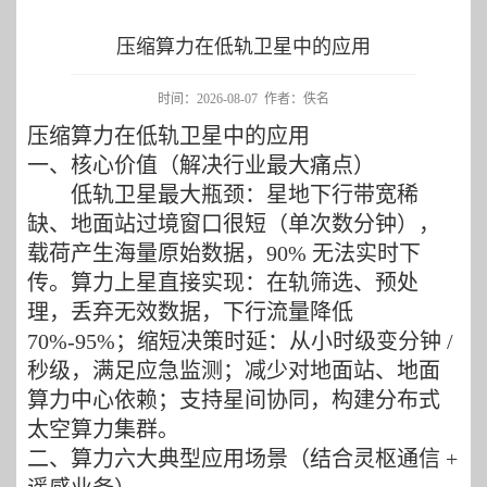
压缩算力在低轨卫星中的应用
时间：2026-08-07 作者：佚名
压缩
算力在低轨卫星中的应用
一、核心价值（解决行业最大痛点）
低轨卫星最大瓶颈：星地下行带宽稀
缺、地面站过境窗口很短（单次数分钟），
载荷产生海量原始数据，
90% 无法实时下
传。算力上星直接实现：在轨筛选、预处
理，丢弃无效数据，下行流量降低
70%
-
95%；缩短决策时延：从小时级
变
分钟
/
秒级，满足应急监测；减少对地面站、地面
算力中心依赖；支持星间协同，构建分布式
太空算力集群。
二、算力六大典型应用场景（结合
灵枢
通信
+