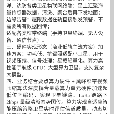
洋、边防各类卫星物联网终端：星上汇聚海
量传感器数据，清洗、聚合后再下发地面；
边缘告警：超限数据在轨直接触发预警，不
需要所有数据回传；
适配各类窄带终端（手持卫星终端、无人设
备、通信节点）。
三、硬件实现形态（商业低轨主流方案）加
速方案：功耗低、抗辐照适配小卫星，用于
视频压缩、信号处理；星载轻量化
。
算力高
性能宇航级
GPU：大型算力卫星，支持复杂
大模型
。
四、业务结合要点算力硬件
+ 鹰峰窄带视频
压缩算法深度耦合星载算力单元硬件加速超
低位率编码，实现卫星链路、LoRa 链路下
2
kbps 量级清晰态势图传
。
算力实现自适应智
能压缩策略卫星实时评估信道质量，动态切