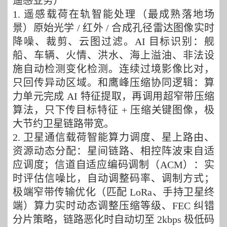
遥感业务）
1. 遥感载荷在轨智能处理（最成熟落地场
景）原始光学 / 红外 / 合成孔径雷达图像实时
降噪、裁剪、云图过滤
。
AI 目标识别：舰
船、车辆、火情、洪水、海上溢油、非法设
施自动检测变化检测
。
连续过境影像比对，
只回传异动区域。和鹰峰压缩协同逻辑：算
力单元完成
AI 特征提取，再调用超窄带压缩
算法，只下传目标特征 + 压缩关键图像，极
大节约卫星链路带宽。
2. 卫星通信载荷智能算力调度、
星上路由、
资源动态分配：星间链路、相控阵波束自适
应调度；信道自适应编码调制（ACM）：实
时评估信噪比，自动调整码率、调制方式；
极端窄带传输优化（匹配 LoRa、手持卫星终
端）算力实时动态调整压缩等级、FEC 纠错
分片策略，链路恶化时自动切至
2
kbps 极低码